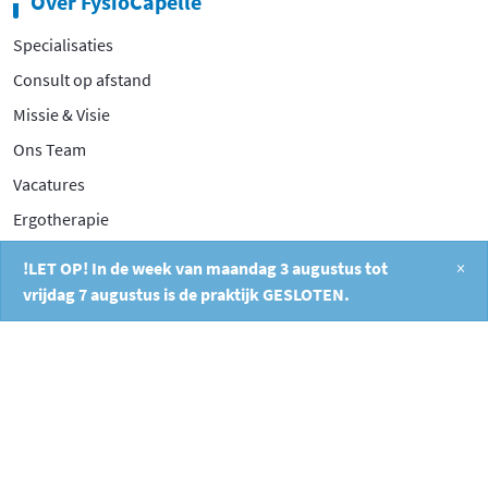
Over FysioCapelle
Specialisaties
Consult op afstand
Missie & Visie
Ons Team
Vacatures
Ergotherapie
Prijslijst
!LET OP! In de week van maandag 3 augustus tot
×
Privacy Policy
vrijdag 7 augustus is de praktijk GESLOTEN.
Contact
Filosofentuin 2A
2908 XB Capelle aan den IJssel
010 26 404 40