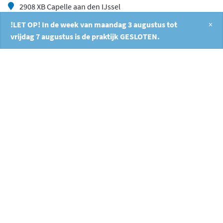
2908 XB Capelle aan den IJssel
010 26 404 40
!LET OP! In de week van maandag 3 augustus tot
×
vrijdag 7 augustus is de praktijk GESLOTEN.
info@fysiocapelle.nl
/
9.3
10
533 reviews
10
/
10
Anoniem
Hij is vakkundig, legt
goed en prettig in
omgang. Wij hebben
veel vertrouwen in
hem.
Navigation
© 2026 Fysio Capelle
Algemene Voorwaarden
Privacy Policy