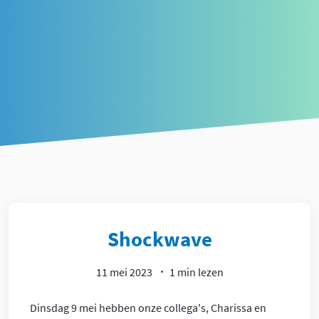
Article
Shockwave
11 mei 2023
1 min lezen
Dinsdag 9 mei hebben onze collega's, Charissa en