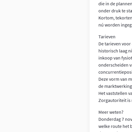
die in de planne
onder druk te st
Kortom, tekorten
nú worden ingegr
Tarieven
De tarieven voor
historisch laag n
inkoop van fysio
onderscheiden va
concurrentieposi
Deze vorm van ma
de marktwerking 
Het vaststellen 
Zorgautoriteit i
Meer weten?
Donderdag 7 nove
welke route het b