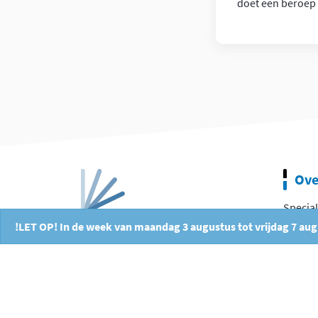
doet een beroep 
Ove
Special
!LET OP! In de week van maandag 3 augustus tot vrijdag 7 au
Consul
Missie 
Ons T
Vacatu