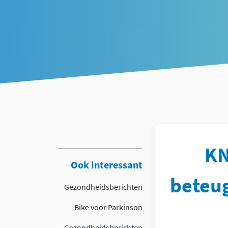
Article
KN
Ook interessant
beteug
Gezondheidsberichten
Bike voor Parkinson
Gezondheidsberichten