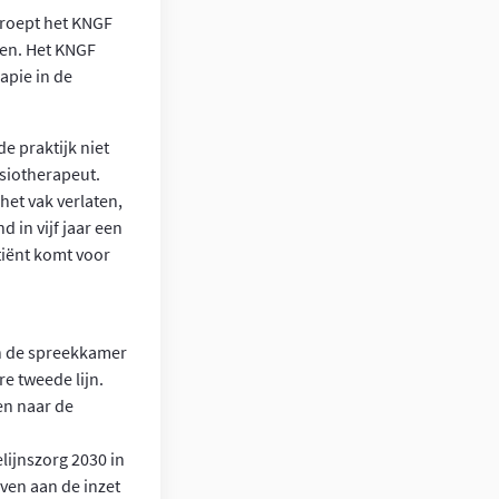
 roept het KNGF
len. Het KNGF
apie in de
e praktijk niet
ysiotherapeut.
 het vak verlaten,
d in vijf jaar een
tiënt komt voor
in de spreekkamer
re tweede lijn.
en naar de
lijnszorg 2030 in
even aan de inzet