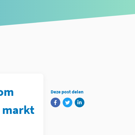
 om
Deze post delen
n markt