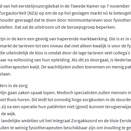
d van het eerstelijnszorgdebat in de Tweede Kamer op 7 november
orgautoriteit (NZa) op om de op hol geslagen markt nú te beteuge
thouder gevraagd dat te doen door minimumtarieven voor fysiother
e stellen. Dat zal de uitstroom uit de beroepsgroep beperken.
zijn in de kern een gevolg van haperende marktwerking. Die is er in d
markt de tarieven tot een niveau dat niet alleen kwalijk is voor de f
 die uiteindelijk de klos is omdat door de lage tarieven veel collega’s
jaar na voltooiing van hun opleiding. Als dit zo doorgaat, is Nederlan
ysiotherapeuten kwijt. De wachtlijsten zullen toenemen en menig pa
staan.
ders in de zorg
lijn gaan zaken spaak lopen. Medisch specialisten zullen mensen 
niet thuis horen. Dit leidt tot onnodig hoge zorgkosten in de duurde
 zij na een operatie hun patiënten niet (goed) kunnen terugverwijz
 de wijk.
andelijke ambities uit het Integraal Zorgakkoord en de Visie Eerste
ullen te weinig fysiotherapeuten beschikbaar zijn om invulling te g