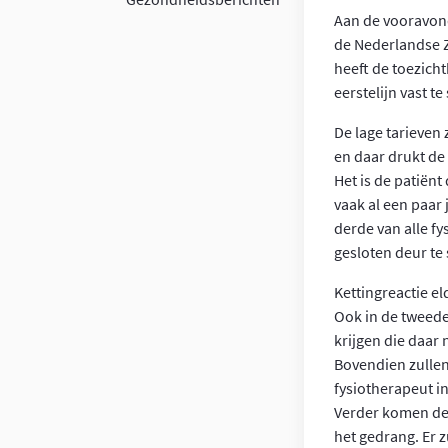
Aan de vooravon
de Nederlandse Z
heeft de toezich
eerstelijn vast t
De lage tarieven 
en daar drukt de 
Het is de patiënt
vaak al een paar 
derde van alle f
gesloten deur te 
Kettingreactie el
Ook in de tweede
krijgen die daar 
Bovendien zullen
fysiotherapeut in
Verder komen de l
het gedrang. Er z