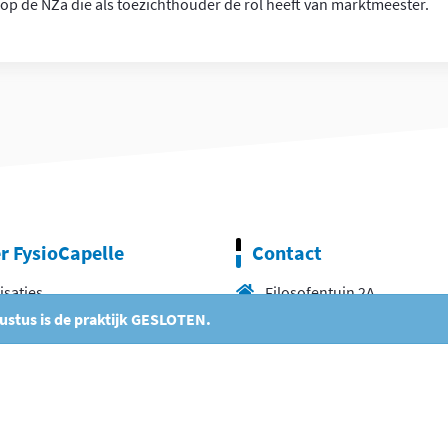
op de NZa die als toezichthouder de rol heeft van marktmeester.
r FysioCapelle
Contact
isaties
Filosofentuin 2A
gustus is de praktijk GESLOTEN.
t op afstand
2908 XB Capelle aan den IJs
& Visie
010 26 404 40
eam
info@fysiocapelle.nl
res