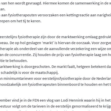
n van hen wordt gevraagd. Hiermee komen de samenwerking in de w
aan.
 aan fysiotherapeuten veroorzaken een kettingreactie aan narigh
epen om het tij te keren.
 eerstelijns fysiotherapie zijn door de marktwerking omlaag gedrukt
iveau. De op hol geslagen ‘markt’ is hiervan de oorzaak. Voor zorgv
therapie als onderdeel van de aanvullende verzekering een wijze om
n de concurrentie. Zij houden de prijs van fysiotherapie laag om 
tie te behouden.
rktwerking is doorgeschoten. De markt faalt, hetgeen betekent da
schadelijk is voor de maatschappij.
van minimumtarieven voor eerstelijnsfysiotherapie door de Nederla
s noodzakelijk om fysiotherapeuten binnenboord te houden en het ti
mber vind je in de FEN een vlog van Lodi Hennink waarin hij in het 
estuur volgt om de tarieven in de eerstelijn genormaliseerd te krij