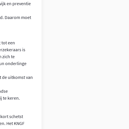
ijk en preventie
eid. Daarom moet
 tot een
erzekeraars is
 zich te
hun onderlinge
t de uitkomst van
ndse
j te keren.
kort schetst
gen. Het KNGF