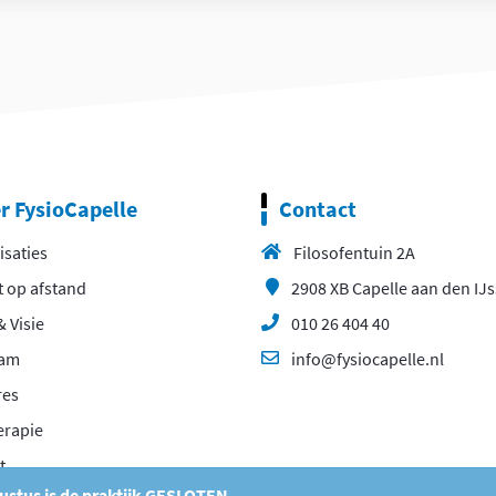
r FysioCapelle
Contact
isaties
Filosofentuin 2A
t op afstand
2908 XB Capelle aan den IJs
& Visie
010 26 404 40
eam
info@fysiocapelle.nl
res
erapie
t
gustus is de praktijk GESLOTEN.