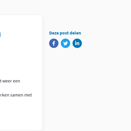
n
Deze post delen
nt weer een
werken samen met