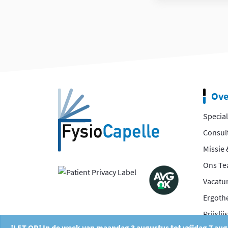
Ove
Special
Consul
Missie 
Ons T
Vacatu
Ergoth
Prijslijs
!LET OP! In de week van maandag 3 augustus tot vrijdag 7 au