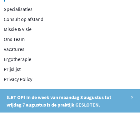
Specialisaties
Consult op afstand
Missie & Visie
Ons Team
Vacatures
Ergotherapie
Prijslijst
Privacy Policy
Contact
!LET OP! In de week van maandag 3 augustus tot
×
vrijdag 7 augustus is de praktijk GESLOTEN.
Filosofentuin 2A
2908 XB Capelle aan den IJssel
010 26 404 40
info@fysiocapelle.nl