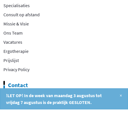
Specialisaties
Consult op afstand
Missie & Visie
Ons Team
Vacatures
Ergotherapie
Prijslijst
Privacy Policy
Contact
!LET OP! In de week van maandag 3 augustus tot
×
Filosofentuin 2A
vrijdag 7 augustus is de praktijk GESLOTEN.
2908 XB Capelle aan den IJssel
010 26 404 40
info@fysiocapelle.nl