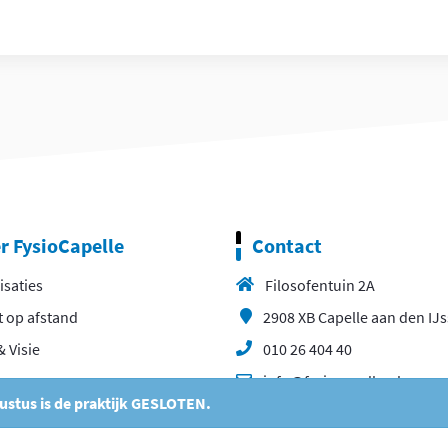
r FysioCapelle
Contact
isaties
Filosofentuin 2A
t op afstand
2908 XB Capelle aan den IJs
& Visie
010 26 404 40
eam
info@fysiocapelle.nl
gustus is de praktijk GESLOTEN.
res
erapie