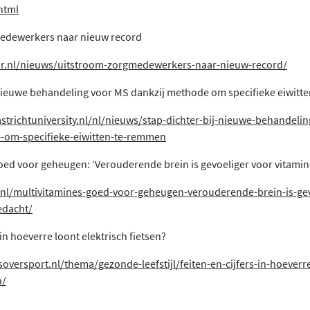
html
edewerkers naar nieuw record
pr.nl/nieuws/uitstroom-zorgmedewerkers-naar-nieuw-record/
 nieuwe behandeling voor MS dankzij methode om specifieke eiwitt
trichtuniversity.nl/nl/nieuws/stap-dichter-bij-nieuwe-behandeli
-om-specifieke-eiwitten-te-remmen
oed voor geheugen: ‘Verouderende brein is gevoeliger voor vitamin
s.nl/multivitamines-goed-voor-geheugen-verouderende-brein-is-ge
edacht/
 in hoeverre loont elektrisch fietsen?
soversport.nl/thema/gezonde-leefstijl/feiten-en-cijfers-in-hoeverr
n/