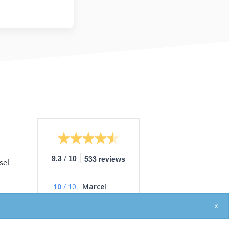
/
9.3
10
533 reviews
sel
10
/
10
Marcel
Hordijk
×
Heeft veel kennis en
ervaring .Geeft