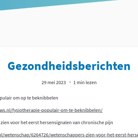
Gezondheidsberichten
29 mei 2023
1 min lezen
pulair om op te beknibbelen
uws.nl/fysiotherapie-populair-om-te-beknibbelen/
ien voor het eerst hersensignalen van chronische pijn
nl/wetenschap/6264726/wetenschappers-zien-voor-het-eerst-hers