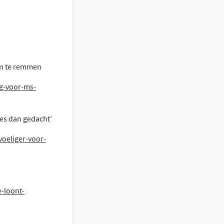
en te remmen
ng-voor-ms-
es dan gedacht’
voeliger-voor-
e-loont-