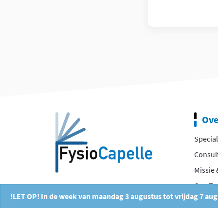
Ove
Special
Consul
Missie 
Ons T
!LET OP! In de week van maandag 3 augustus tot vrijdag 7 au
Vacatu
Ergoth