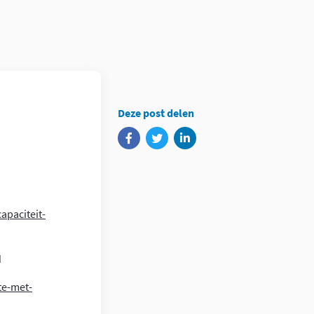
Deze post delen
apaciteit-
d
te-met-