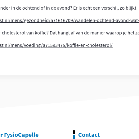
der in de ochtend of in de avond? Er is echt een verschil, zo blijkt
st.nl/mens/gezondheid/a71616709/wandelen-ochtend-avond-wat-
r cholesterol van koffie? Dat hangt af van de manier waarop je het z
st.nl/mens/voeding/a71593475/koffie-en-cholesterol/
r FysioCapelle
Contact