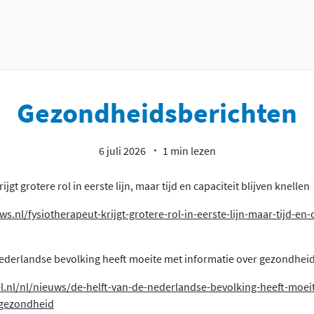
Gezondheidsberichten
6 juli 2026
1 min lezen
jgt grotere rol in eerste lijn, maar tijd en capaciteit blijven knellen
ws.nl/fysiotherapeut-krijgt-grotere-rol-in-eerste-lijn-maar-tijd-en-c
Nederlandse bevolking heeft moeite met informatie over gezondhei
l.nl/nl/nieuws/de-helft-van-de-nederlandse-bevolking-heeft-moei
-gezondheid