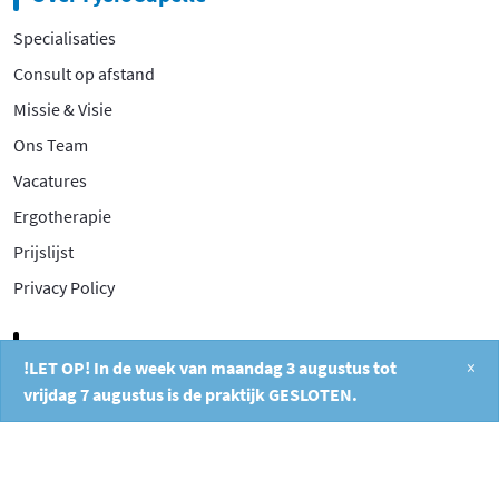
Specialisaties
Consult op afstand
Missie & Visie
Ons Team
Vacatures
Ergotherapie
Prijslijst
Privacy Policy
Contact
!LET OP! In de week van maandag 3 augustus tot
×
Filosofentuin 2A
vrijdag 7 augustus is de praktijk GESLOTEN.
2908 XB Capelle aan den IJssel
010 26 404 40