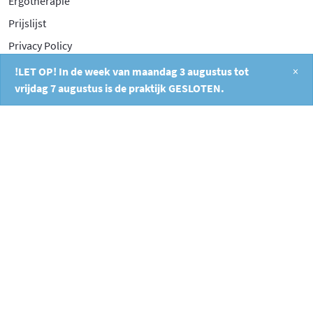
Ergotherapie
Prijslijst
Privacy Policy
!LET OP! In de week van maandag 3 augustus tot
×
Contact
vrijdag 7 augustus is de praktijk GESLOTEN.
Filosofentuin 2A
2908 XB Capelle aan den IJssel
010 26 404 40
info@fysiocapelle.nl
/
9.3
10
533 reviews
10
/
10
Jose Alders