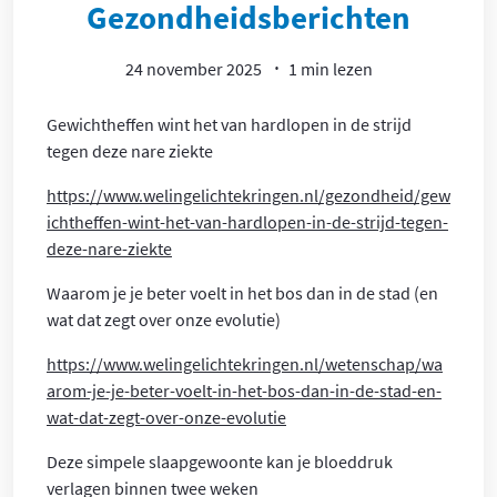
Gezondheidsberichten
24 november 2025
1 min lezen
Gewichtheffen wint het van hardlopen in de strijd
tegen deze nare ziekte
https://www.welingelichtekringen.nl/gezondheid/gew
ichtheffen-wint-het-van-hardlopen-in-de-strijd-tegen-
deze-nare-ziekte
Waarom je je beter voelt in het bos dan in de stad (en
wat dat zegt over onze evolutie)
https://www.welingelichtekringen.nl/wetenschap/wa
arom-je-je-beter-voelt-in-het-bos-dan-in-de-stad-en-
wat-dat-zegt-over-onze-evolutie
Deze simpele slaapgewoonte kan je bloeddruk
verlagen binnen twee weken