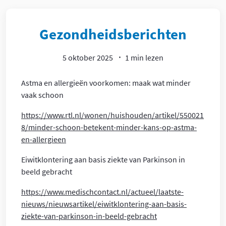
Article
Gezondheidsberichten
5 oktober 2025
1 min lezen
Astma en allergieën voorkomen: maak wat minder
vaak schoon
https://www.rtl.nl/wonen/huishouden/artikel/550021
8/minder-schoon-betekent-minder-kans-op-astma-
en-allergieen
Eiwitklontering aan basis ziekte van Parkinson in
beeld gebracht
https://www.medischcontact.nl/actueel/laatste-
nieuws/nieuwsartikel/eiwitklontering-aan-basis-
ziekte-van-parkinson-in-beeld-gebracht