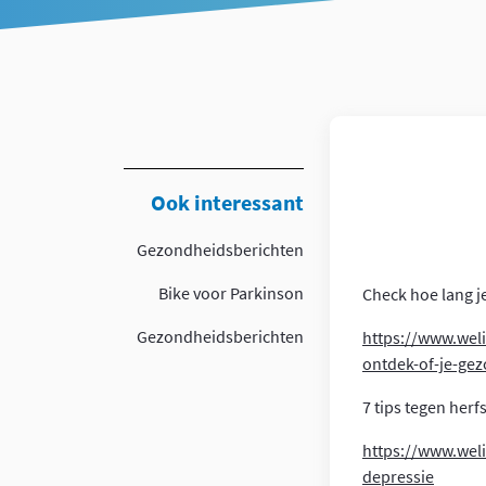
Article
Ook interessant
Gezondheidsberichten
Bike voor Parkinson
Check hoe lang j
Gezondheidsberichten
https://www.wel
ontdek-of-je-ge
7 tips tegen her
https://www.weli
depressie