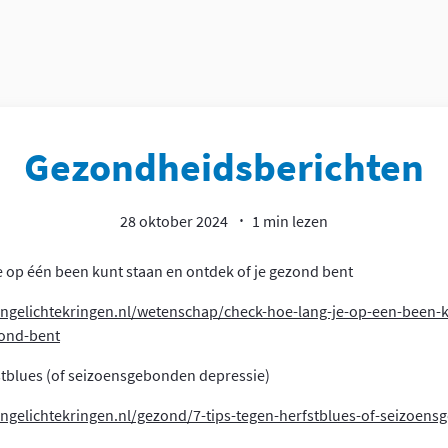
Gezondheidsberichten
28 oktober 2024
1 min lezen
e op één been kunt staan en ontdek of je gezond bent
ingelichtekringen.nl/wetenschap/check-hoe-lang-je-op-een-been-k
zond-bent
fstblues (of seizoensgebonden depressie)
ngelichtekringen.nl/gezond/7-tips-tegen-herfstblues-of-seizoen