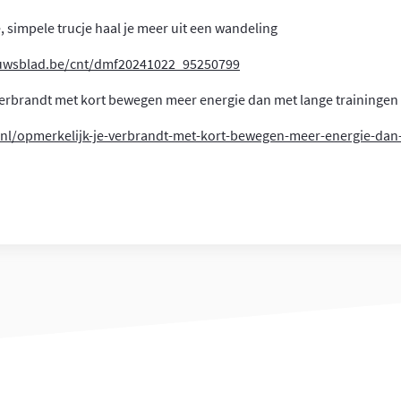
e, simpele trucje haal je meer uit een wandeling
euwsblad.be/cnt/dmf20241022_95250799
verbrandt met kort bewegen meer energie dan met lange trainingen
s.nl/opmerkelijk-je-verbrandt-met-kort-bewegen-meer-energie-dan