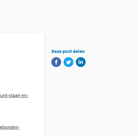
Deze post delen
unt-staan-en-
sgebonden-