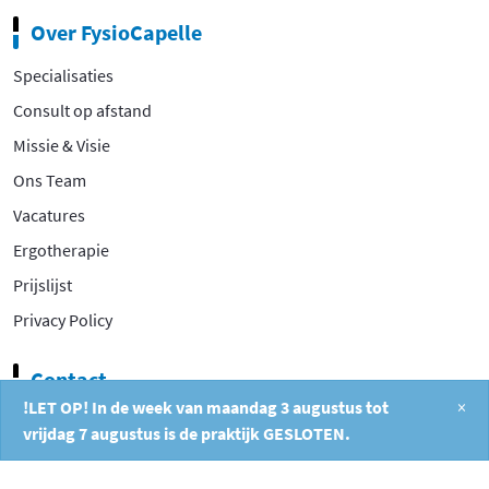
Over FysioCapelle
Specialisaties
Consult op afstand
Missie & Visie
Ons Team
Vacatures
Ergotherapie
Prijslijst
Privacy Policy
Contact
!LET OP! In de week van maandag 3 augustus tot
×
Filosofentuin 2A
vrijdag 7 augustus is de praktijk GESLOTEN.
2908 XB Capelle aan den IJssel