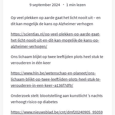
9 september 2024
1 min lezen
Op veel plekken op aarde gaat het licht nooit uit – en
dit kan mogelijk de kans op Alzheimer verhogen
https://scientias.nl/op-veel-plekken-op-aarde-gaat-
het-licht-nooit-uit-en-dit-kan-mogelijk-de-kans-op-
alzheimer-verhogen/
Ons lichaam blijkt op twee leeftijden plots heel stuk te
verouderen in één keer
https://www.hln.be/wetenschap-en-planeet/ons-
lichaam-blijkt-op-twee-leeftijden-plots-heel-stuk-te-
verouderen-in-een-keer~a136f7df9/
Onderzoek stelt: blootstelling aan kunstlicht ’s nachts
verhoogt risico op diabetes
https://www.nieuwsblad.be/cnt/dmf20240905_95059