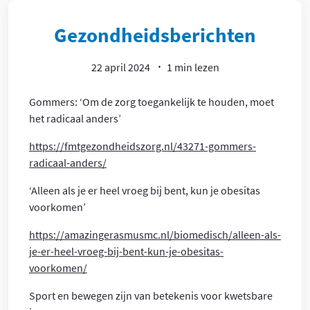
Article
Gezondheidsberichten
22 april 2024
1 min lezen
Gommers: ‘Om de zorg toegankelijk te houden, moet
het radicaal anders’
https://fmtgezondheidszorg.nl/43271-gommers-
radicaal-anders/
‘Alleen als je er heel vroeg bij bent, kun je obesitas
voorkomen’
https://amazingerasmusmc.nl/biomedisch/alleen-als-
je-er-heel-vroeg-bij-bent-kun-je-obesitas-
voorkomen/
Sport en bewegen zijn van betekenis voor kwetsbare