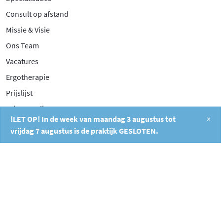
Consult op afstand
Missie & Visie
Ons Team
Vacatures
Ergotherapie
Prijslijst
Privacy Policy
!LET OP! In de week van maandag 3 augustus tot
×
vrijdag 7 augustus is de praktijk GESLOTEN.
Contact
Filosofentuin 2A
2908 XB Capelle aan den IJssel
010 26 404 40
info@fysiocapelle.nl