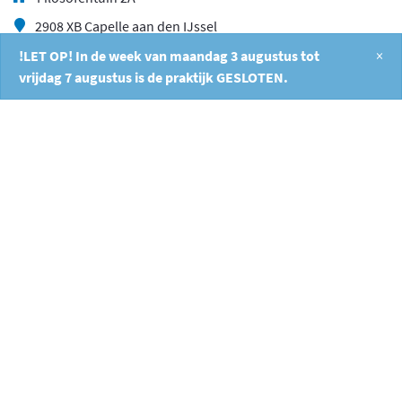
2908 XB Capelle aan den IJssel
010 26 404 40
!LET OP! In de week van maandag 3 augustus tot
×
vrijdag 7 augustus is de praktijk GESLOTEN.
info@fysiocapelle.nl
/
9.3
10
533 reviews
9
/
10
Anoniem
Persoonlijke
aandacht en
interesse. Heeft veel
aandacht voor
Parkinson patiënten
en geeft daarbij
goede adviezen Ik
heb dan ook het
Navigation
© 2026 Fysio Capelle
Algemene Voorwaarden
Privacy Policy