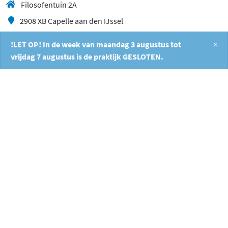
Filosofentuin 2A
2908 XB Capelle aan den IJssel
010 26 404 40
!LET OP! In de week van maandag 3 augustus tot
×
info@fysiocapelle.nl
vrijdag 7 augustus is de praktijk GESLOTEN.
/
9.3
10
533 reviews
10
/
10
Jolanda
den Hartog Janse
Luuc was een goede
fysiotherapeut. Ik
kon alles met hem
bespreken en was
snel weer mobiel